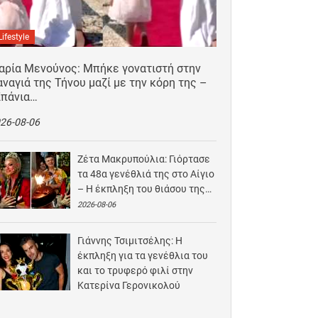
Lifestyle
αρία Μενούνος: Μπήκε γονατιστή στην
ναγιά της Τήνου μαζί με την κόρη της –
Σπάνια…
26-08-06
Ζέτα Μακρυπούλια: Γιόρτασε
τα 48α γενέθλιά της στο Αίγιο
– Η έκπληξη του θιάσου της…
2026-08-06
Γιάννης Τσιμιτσέλης: Η
έκπληξη για τα γενέθλια του
και το τρυφερό φιλί στην
Κατερίνα Γερονικολού
2026-08-05