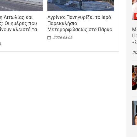
 Αιτωλίας και
Αγρίνιο: Πανηγυρίζει το Ιερό
ς: Οι ημέρες που
Παρεκκλήσιο
ίνουν κλειστά τα
Μεταμορφώσεως στο Πάρκο
Μ
Πα
2026-08-06
«
6
20