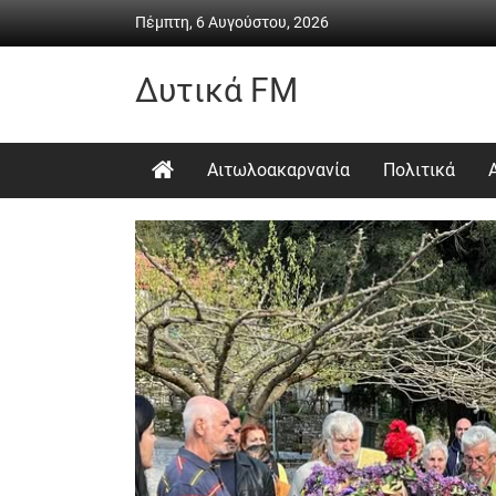
Skip
Πέμπτη, 6 Αυγούστου, 2026
to
content
Δυτικά FM
Ραδιόφωνο
•
Αιτωλοακαρνανία
Πολιτικά
Καθημερινή
ενημέρωση
&
ψυχαγωγία