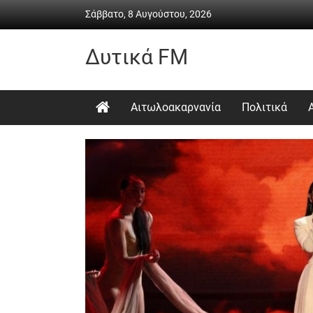
Skip
Σάββατο, 8 Αυγούστου, 2026
to
content
Δυτικά FM
Ραδιόφωνο
•
Αιτωλοακαρνανία
Πολιτικά
Καθημερινή
ενημέρωση
&
ψυχαγωγία