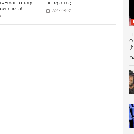
 «Είσαι το ταίρι
μητέρα της
όνια μετά!
2026-08-07
7
Η
Φ
(β
20