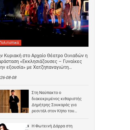
Πολιτιστικά
ν Κυριακή στο Αρχαίο Θέατρο Οινιαδών η
αράσταση «Εκκλησιάζουσες – Γυναίκες
την εξουσία» με Χατζηπαναγιώτη…
26-08-08
Στη Ναύπακτο ο
διακεκριμένος κιθαριστής
Δημήτρης Σουκαράς για
ρεσιτάλ στον Κήπο του
Αρχοντικού Μπότσαρη
2026-08-07
Η Φωτεινή Δάρρα στη