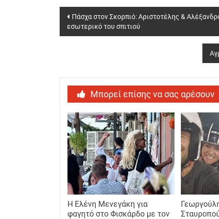
Post
Πάσχα στον Σκορπιό: Αριστοτέλης & Αλέξανδρ
εσωτερικό του σπιτιού
navigation
Αγ
Μπορεί επίσης να σας αρέσουν
Η Ελένη Μενεγάκη για
Γεωργούλη
φαγητό στο Φισκάρδο με τον
Σταυροπού