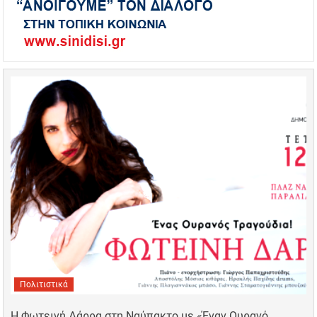
Πολιτιστικά
Η Φωτεινή Δάρρα στη Ναύπακτο με «Έναν Ουρανό