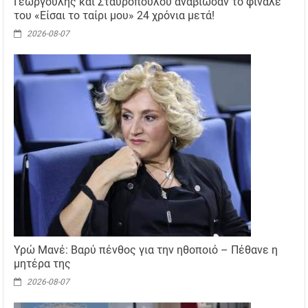
Γεωργούλης και Σταυροπούλου αναβίωσαν το φινάλε
του «Είσαι το ταίρι μου» 24 χρόνια μετά!
2026-08-07
Υρώ Μανέ: Βαρύ πένθος για την ηθοποιό – Πέθανε η
μητέρα της
2026-08-07