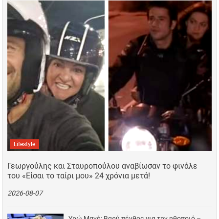
Lifestyle
Γεωργούλης και Σταυροπούλου αναβίωσαν το φινάλε
του «Είσαι το ταίρι μου» 24 χρόνια μετά!
2026-08-07
Υρώ Μανέ: Βαρύ πένθος για την ηθοποιό –