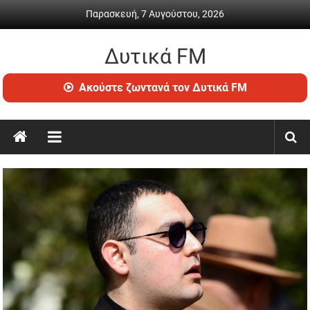
Skip
Παρασκευή, 7 Αυγούστου, 2026
to
content
Δυτικά FM
Ραδιόφωνο
Ακούστε ζωντανά τον Δυτικά FM
•
Καθημερινή
ενημέρωση
&
ψυχαγωγία