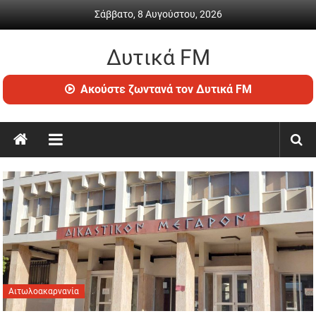
Skip
Σάββατο, 8 Αυγούστου, 2026
to
content
Δυτικά FM
Ραδιόφωνο
Ακούστε ζωντανά τον Δυτικά FM
•
Καθημερινή
ενημέρωση
&
ψυχαγωγία
Αιτωλοακαρνανία