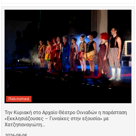
Πολιτιστικά
Την Κυριακή στο Αρχαίο Θέατρο Οινιαδών η παράσταση
«Εκκλησιάζουσες – Γυναίκες στην εξουσία» με
Χατζηπαναγιώτη…
2026-08-08