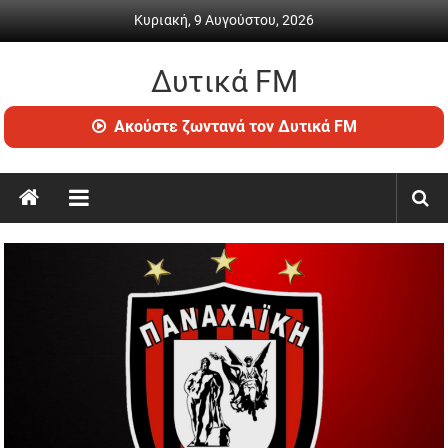
Skip
Κυριακή, 9 Αυγούστου, 2026
to
content
Δυτικά FM
Ραδιόφωνο
Ακούστε ζωντανά τον Δυτικά FM
•
Καθημερινή
ενημέρωση
&
ψυχαγωγία