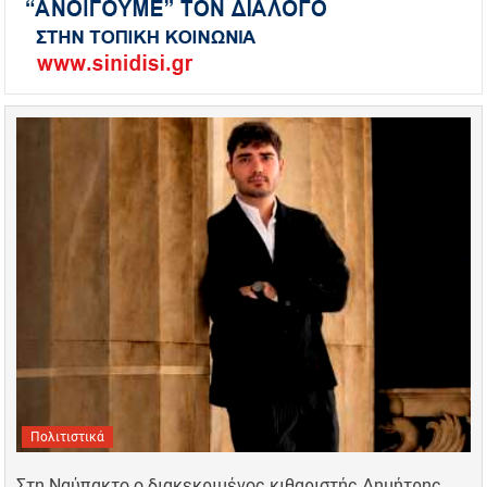
Πολιτιστικά
Στη Ναύπακτο ο διακεκριμένος κιθαριστής Δημήτρης