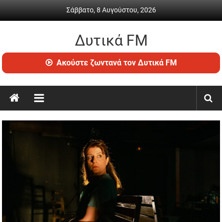
Skip
Σάββατο, 8 Αυγούστου, 2026
to
content
Δυτικά FM
Ραδιόφωνο
Ακούστε ζωντανά τον Δυτικά FM
•
Καθημερινή
ενημέρωση
&
ψυχαγωγία