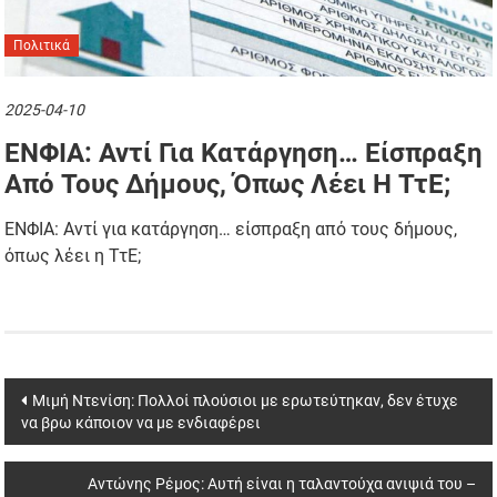
Πολιτικά
2025-04-10
ΕΝΦΙΑ: Αντί Για Κατάργηση… Είσπραξη
Από Τους Δήμους, Όπως Λέει Η ΤτΕ;
ΕΝΦΙΑ: Αντί για κατάργηση… είσπραξη από τους δήμους,
όπως λέει η ΤτΕ;
Post
Μιμή Ντενίση: Πολλοί πλούσιοι με ερωτεύτηκαν, δεν έτυχε
να βρω κάποιον να με ενδιαφέρει
navigation
Αντώνης Ρέμος: Αυτή είναι η ταλαντούχα ανιψιά του –