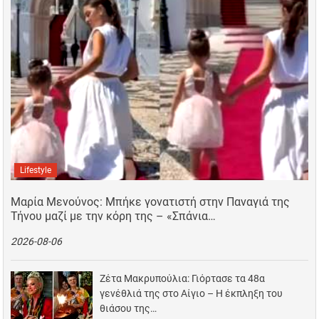
Lifestyle
Μαρία Μενούνος: Μπήκε γονατιστή στην Παναγιά της
Τήνου μαζί με την κόρη της – «Σπάνια…
2026-08-06
Ζέτα Μακρυπούλια: Γιόρτασε τα 48α
γενέθλιά της στο Αίγιο – Η έκπληξη του
θιάσου της…