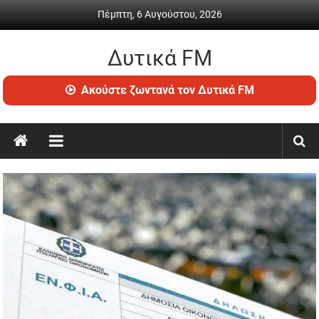
Skip
Πέμπτη, 6 Αυγούστου, 2026
to
content
Δυτικά FM
Ραδιόφωνο
Ακούστε ζωντανά τον Δυτικά FM
•
Καθημερινή
ενημέρωση
&
ψυχαγωγία