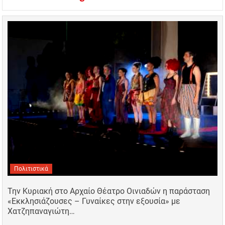
Πολιτιστικά
Την Κυριακή στο Αρχαίο Θέατρο Οινιαδών η παράσταση
«Εκκλησιάζουσες – Γυναίκες στην εξουσία» με
Χατζηπαναγιώτη…