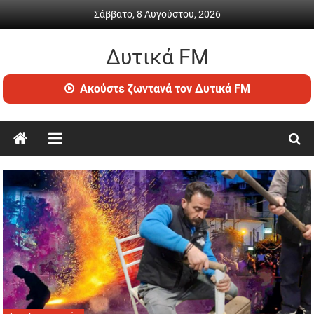
Skip
Σάββατο, 8 Αυγούστου, 2026
to
content
Δυτικά FM
Ραδιόφωνο
Ακούστε ζωντανά τον Δυτικά FM
•
Καθημερινή
ενημέρωση
&
ψυχαγωγία