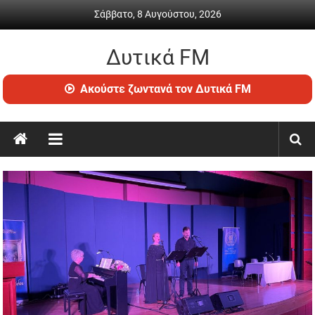
Skip
Σάββατο, 8 Αυγούστου, 2026
to
content
Δυτικά FM
Ραδιόφωνο
Ακούστε ζωντανά τον Δυτικά FM
•
Καθημερινή
ενημέρωση
&
ψυχαγωγία