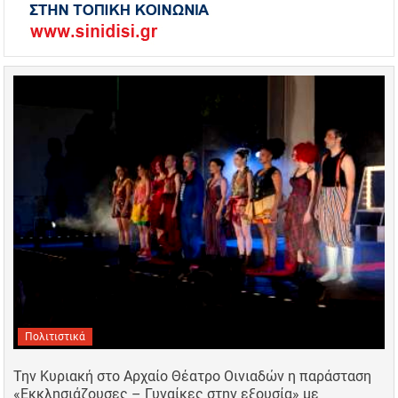
Πολιτιστικά
Την Κυριακή στο Αρχαίο Θέατρο Οινιαδών η παράσταση
«Εκκλησιάζουσες – Γυναίκες στην εξουσία» με