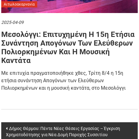
Αιτωλοακαρνανία
2025-04-09
Μεσολόγγι: Επιτυχημένη Η 15η Ετήσια
Συνάντηση Απογόνων Των Ελεύθερων
Πολιορκημένων Και Η Μουσική
Καντάτα
Με επιτυχία πραγματοποιήθηκε χθες, Τρίτη 8/4 η 15η
ετήσια συνάντηση Απογόνων των Ελεύθερων
Πολιορκημένων και η μουσική καντάτα, στο Μεσολόγγι
Post
Δήμος Θέρμου: Πέντε Νέες Θέσεις Εργασίας – Έγκριση
Χρηματοδότησης για Νέα Δομή Παροχής Συσσιτίου
navigation