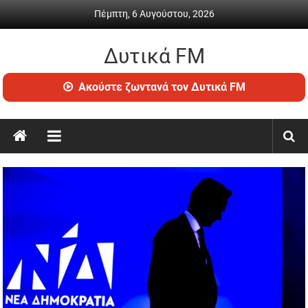
Skip
Πέμπτη, 6 Αυγούστου, 2026
to
content
Δυτικά FM
Ραδιόφωνο
Ακούστε ζωντανά τον Δυτικά FM
•
Καθημερινή
ενημέρωση
&
ψυχαγωγία