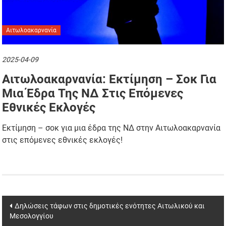
Αιτωλοακαρνανία
2025-04-09
Αιτωλοακαρνανία: Εκτίμηση – Σοκ Για
Μια Έδρα Της ΝΔ Στις Επόμενες
Εθνικές Εκλογές
Εκτίμηση – σοκ για μια έδρα της ΝΔ στην Αιτωλοακαρνανία
στις επόμενες εθνικές εκλογές!
Post
Δηλώσεις τάφων στις δημοτικές ενότητες Αιτωλικού και
Μεσολογγίου
navigation