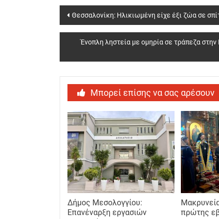
Post
Θεσσαλονίκη: Ηλικιωμένη είχε έξι ζώα σε σπί
navigation
Ένοπλη ληστεία με ομηρία σε τράπεζα στην
Μπορεί επίσης να σας αρέσουν
Δήμος Μεσολογγίου:
Μακρυνεία
Επανέναρξη εργασιών
πρώτης ε