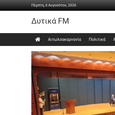
Skip
Πέμπτη, 6 Αυγούστου, 2026
to
content
Δυτικά FM
Ραδιόφωνο
•
Αιτωλοακαρνανία
Πολιτικά
Καθημερινή
ενημέρωση
&
ψυχαγωγία