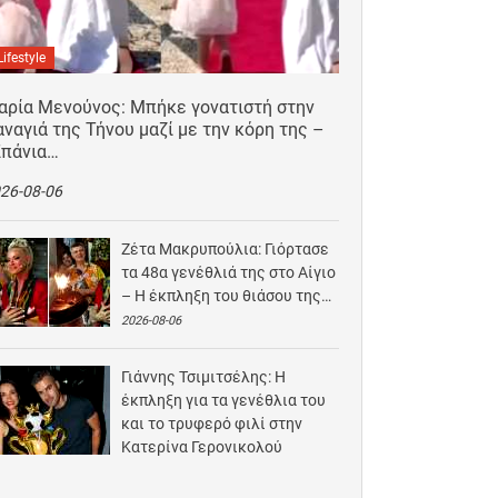
Lifestyle
αρία Μενούνος: Μπήκε γονατιστή στην
ναγιά της Τήνου μαζί με την κόρη της –
Σπάνια…
26-08-06
Ζέτα Μακρυπούλια: Γιόρτασε
τα 48α γενέθλιά της στο Αίγιο
– Η έκπληξη του θιάσου της…
2026-08-06
Γιάννης Τσιμιτσέλης: Η
έκπληξη για τα γενέθλια του
και το τρυφερό φιλί στην
Κατερίνα Γερονικολού
2026-08-05