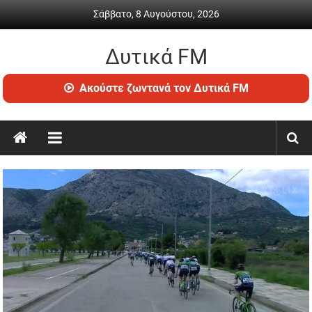
Skip
Σάββατο, 8 Αυγούστου, 2026
to
content
Δυτικά FM
Ραδιόφωνο
Ακούστε ζωντανά τον Δυτικά FM
•
Καθημερινή
ενημέρωση
&
ψυχαγωγία