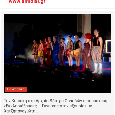
Πολιτιστικά
Την Κυριακή στο Αρχαίο Θέατρο Οινιαδών η παράσταση
«Εκκλησιάζουσες – Γυναίκες στην εξουσία» με
Χατζηπαναγιώτη…