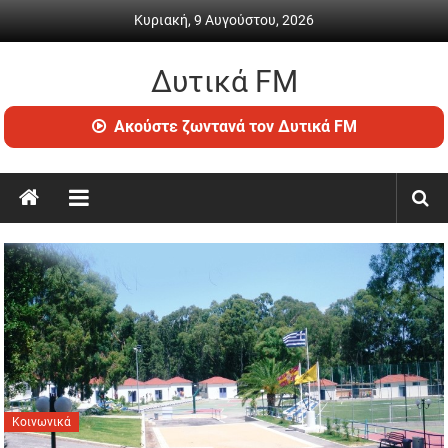
Skip
Κυριακή, 9 Αυγούστου, 2026
to
content
Δυτικά FM
Ραδιόφωνο
Ακούστε ζωντανά τον Δυτικά FM
•
Καθημερινή
ενημέρωση
&
ψυχαγωγία
Κοινωνικά