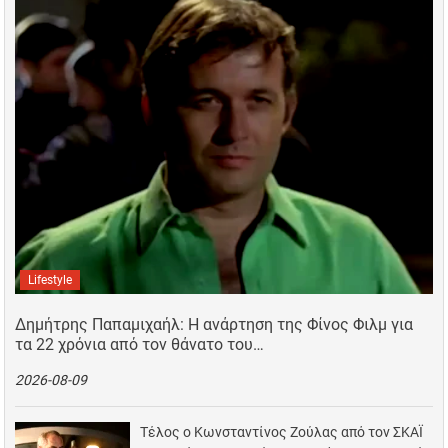
Lifestyle
Δημήτρης Παπαμιχαήλ: Η ανάρτηση της Φίνος Φιλμ για
τα 22 χρόνια από τον θάνατο του…
2026-08-09
Τέλος ο Κωνσταντίνος Ζούλας από τον ΣΚΑΪ