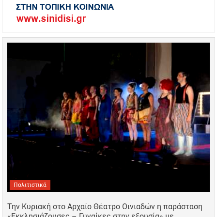
Πολιτιστικά
Την Κυριακή στο Αρχαίο Θέατρο Οινιαδών η παράσταση
«Εκκλησιάζουσες – Γυναίκες στην εξουσία» με