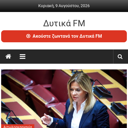
Skip
Κυριακή, 9 Αυγούστου, 2026
to
content
Δυτικά FM
Ραδιόφωνο
Ακούστε ζωντανά τον Δυτικά FM
•
Καθημερινή
ενημέρωση
&
ψυχαγωγία
Αιτωλοακαρνανία