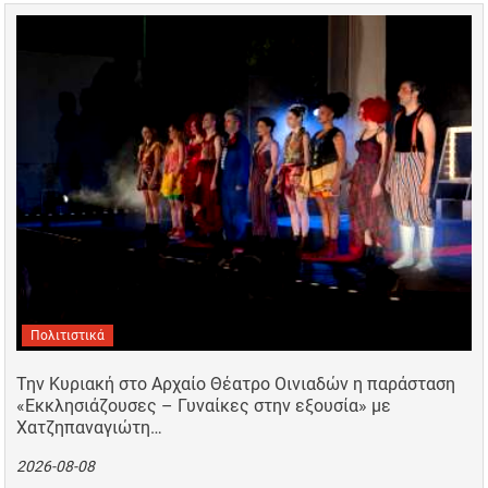
Πολιτιστικά
Την Κυριακή στο Αρχαίο Θέατρο Οινιαδών η παράσταση
«Εκκλησιάζουσες – Γυναίκες στην εξουσία» με
Χατζηπαναγιώτη…
2026-08-08