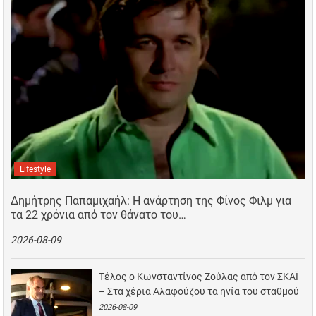
Lifestyle
Δημήτρης Παπαμιχαήλ: Η ανάρτηση της Φίνος Φιλμ για
τα 22 χρόνια από τον θάνατο του…
2026-08-09
Τέλος ο Κωνσταντίνος Ζούλας από τον ΣΚΑΪ
– Στα χέρια Αλαφούζου τα ηνία του σταθμού
2026-08-09