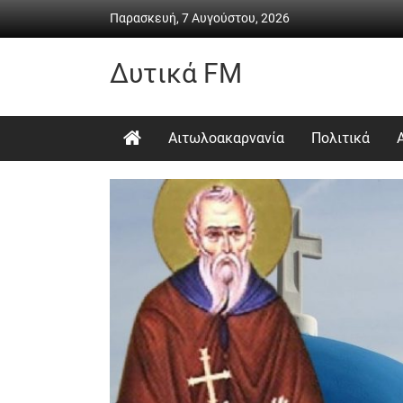
Skip
Παρασκευή, 7 Αυγούστου, 2026
to
content
Δυτικά FM
Ραδιόφωνο
•
Αιτωλοακαρνανία
Πολιτικά
Καθημερινή
ενημέρωση
&
ψυχαγωγία