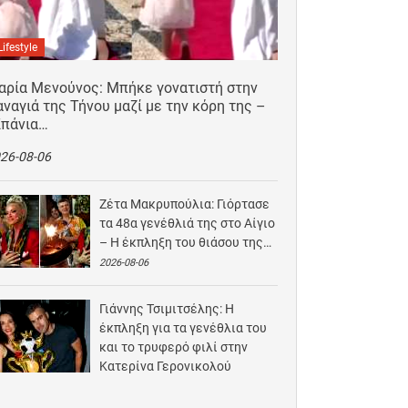
Lifestyle
αρία Μενούνος: Μπήκε γονατιστή στην
ναγιά της Τήνου μαζί με την κόρη της –
Σπάνια…
26-08-06
Ζέτα Μακρυπούλια: Γιόρτασε
τα 48α γενέθλιά της στο Αίγιο
– Η έκπληξη του θιάσου της…
2026-08-06
Γιάννης Τσιμιτσέλης: Η
έκπληξη για τα γενέθλια του
και το τρυφερό φιλί στην
Κατερίνα Γερονικολού
2026-08-05