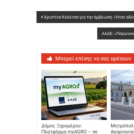
Post
Χριστίνα Κολέτσα για την άμβλωση: «Ήταν αδύ
navigation
ΑΑΔΕ: «Παγώνουν
Μπορεί επίσης να σας αρέσουν
Δήμος Ξηρομέρου:
Μητρόπολη
Πλατφόρμα myAGRO – σε
Ακαρνανία