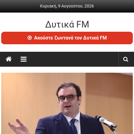
Skip
Κυριακή, 9 Αυγούστου, 2026
to
content
Δυτικά FM
Ραδιόφωνο
Ακούστε ζωντανά τον Δυτικά FM
•
Καθημερινή
ενημέρωση
&
ψυχαγωγία