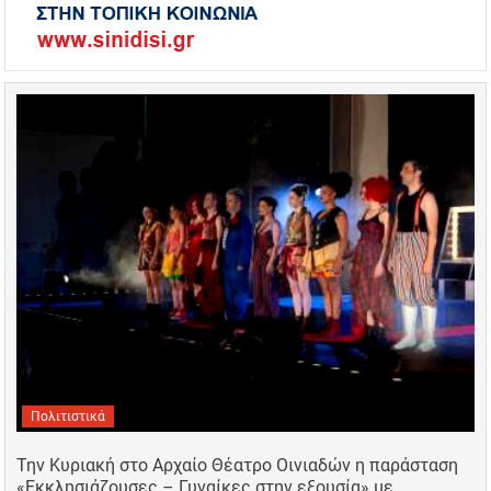
Πολιτιστικά
Την Κυριακή στο Αρχαίο Θέατρο Οινιαδών η παράσταση
«Εκκλησιάζουσες – Γυναίκες στην εξουσία» με