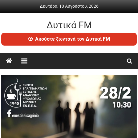
Skip
Δευτέρα, 10 Αυγούστου, 2026
to
content
Δυτικά FM
Ραδιόφωνο
Ακούστε ζωντανά τον Δυτικά FM
•
Καθημερινή
ενημέρωση
&
ψυχαγωγία