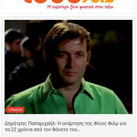
Lifestyle
Δημήτρης Παπαμιχαήλ: Η ανάρτηση της Φίνος Φιλμ για
τα 22 χρόνια από τον θάνατο του…