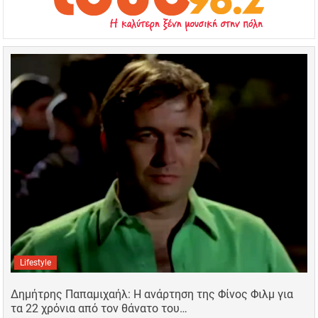
Lifestyle
Δημήτρης Παπαμιχαήλ: Η ανάρτηση της Φίνος Φιλμ για
τα 22 χρόνια από τον θάνατο του…