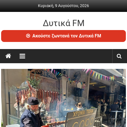
Skip
Κυριακή, 9 Αυγούστου, 2026
to
content
Δυτικά FM
Ραδιόφωνο
Ακούστε ζωντανά τον Δυτικά FM
•
Καθημερινή
ενημέρωση
&
ψυχαγωγία