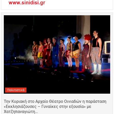
Πολιτιστικά
Την Κυριακή στο Αρχαίο Θέατρο Οινιαδών η παράσταση
«Εκκλησιάζουσες – Γυναίκες στην εξουσία» με
Χατζηπαναγιώτη…