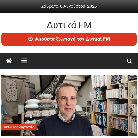
Skip
Σάββατο, 8 Αυγούστου, 2026
to
content
Δυτικά FM
Ραδιόφωνο
Ακούστε ζωντανά τον Δυτικά FM
•
Καθημερινή
ενημέρωση
&
ψυχαγωγία
Αιτωλοακαρνανία