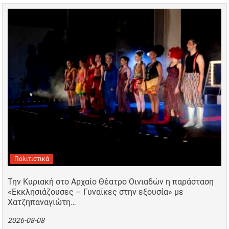
Πολιτιστικά
Την Κυριακή στο Αρχαίο Θέατρο Οινιαδών η παράσταση
«Εκκλησιάζουσες – Γυναίκες στην εξουσία» με
Χατζηπαναγιώτη…
2026-08-08