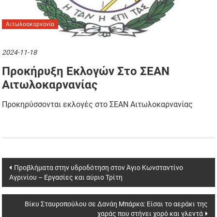
Αιτωλοακαρνανία
2024-11-18
Προκήρυξη Εκλογών Στο ΣΕΑΝ
Αιτωλοκαρνανίας
Προκηρύσσονται εκλογές στο ΣΕΑΝ Αιτωλοκαρνανίας
Post
Προβλήματα στην υδροδότηση στον Άγιο Κωνσταντίνο
Αγρινίου – Εργασίες και αύριο Τρίτη
navigation
Βίκυ Σταυροπούλου σε Δανάη Μπάρκα: Είσαι το αεράκι της
χαράς που στήνει χορό και γλεντά