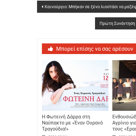
Post
Καινούργιο: Μπήκαν σε ξένο λιοστάσι να μαζέ
navigation
Πρώτη Συνάντηση 
Μπορεί επίσης να σας αρέσουν
Η Φωτεινή Δάρρα στη
Ενθουσιώδ
Ναύπακτο με «Έναν Ουρανό
Αγρίνιο γι
Τραγούδια!»
τους «Ερα