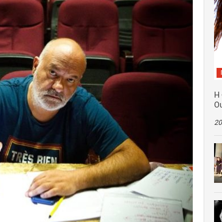
Η
Ο
20