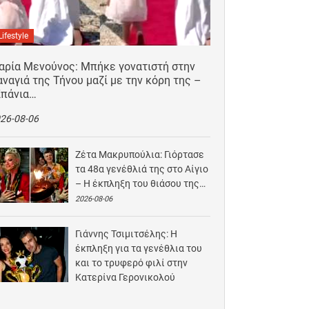
Lifestyle
αρία Μενούνος: Μπήκε γονατιστή στην
ναγιά της Τήνου μαζί με την κόρη της –
Σπάνια…
26-08-06
Ζέτα Μακρυπούλια: Γιόρτασε
τα 48α γενέθλιά της στο Αίγιο
– Η έκπληξη του θιάσου της…
2026-08-06
Γιάννης Τσιμιτσέλης: Η
έκπληξη για τα γενέθλια του
και το τρυφερό φιλί στην
Κατερίνα Γερονικολού
2026-08-05