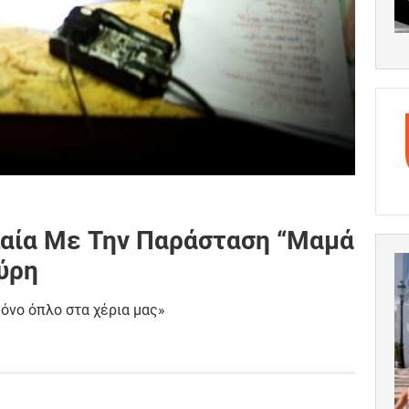
λαία Με Την Παράσταση “Μαμά
ύρη
μόνο όπλο στα χέρια μας»