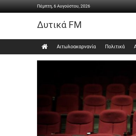
Skip
Πέμπτη, 6 Αυγούστου, 2026
to
content
Δυτικά FM
Ραδιόφωνο
•
Αιτωλοακαρνανία
Πολιτικά
Καθημερινή
ενημέρωση
&
ψυχαγωγία