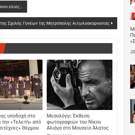
ψουν ελιές…
της Σχολής Γονέων της Μητρόπολης Αιτωλοακαρνανίας
Μ
Πα
«
20
ης υποδοχή στο
Μεσολόγγι: Έκθεση
α την «Τελετή» από
φωτογραφιών του Νίκου
σιτέχνες» Θέρμου
Αλιάγα στο Μουσείο Άλατος