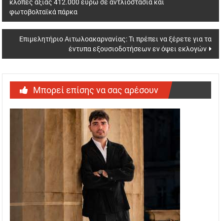
κλοπές αξίας 412.000 ευρώ σε αντλιοστάσια και
navigation
φωτοβολταϊκά πάρκα
Επιμελητήριο Αιτωλοακαρνανίας: Τι πρέπει να ξέρετε για τα
έντυπα εξουσιοδοτήσεων εν όψει εκλογών
Μπορεί επίσης να σας αρέσουν