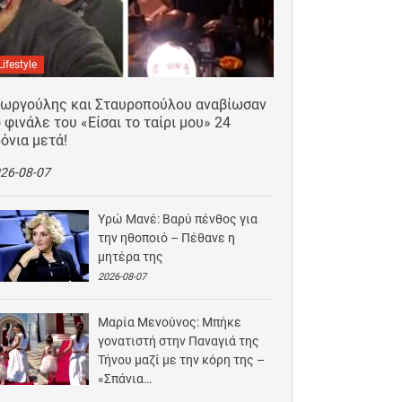
Lifestyle
εωργούλης και Σταυροπούλου αναβίωσαν
 φινάλε του «Είσαι το ταίρι μου» 24
όνια μετά!
26-08-07
Υρώ Μανέ: Βαρύ πένθος για
την ηθοποιό – Πέθανε η
μητέρα της
2026-08-07
Μαρία Μενούνος: Μπήκε
γονατιστή στην Παναγιά της
Τήνου μαζί με την κόρη της –
«Σπάνια…
2026-08-06