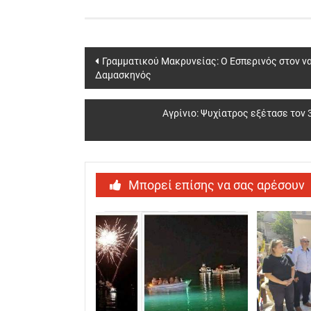
Post
Γραμματικού Μακρυνείας: Ο Εσπερινός στον ν
Δαμασκηνός
navigation
Αγρίνιο: Ψυχίατρος εξέτασε τον
Μπορεί επίσης να σας αρέσουν