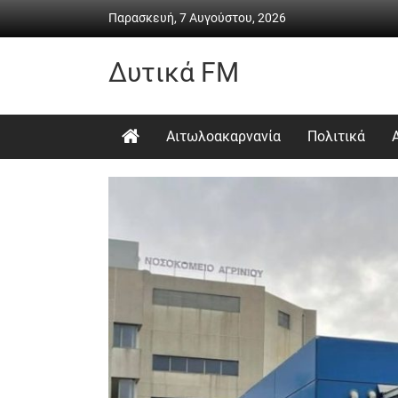
Skip
Παρασκευή, 7 Αυγούστου, 2026
to
content
Δυτικά FM
Ραδιόφωνο
•
Αιτωλοακαρνανία
Πολιτικά
Καθημερινή
ενημέρωση
&
ψυχαγωγία