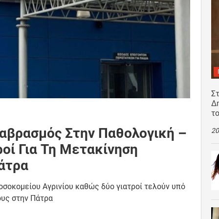
Σ
Δ
τ
ναβρασμός Στην Παθολογική –
20
οί Για Τη Μετακίνηση
άτρα
οσοκομείου Αγρινίου καθώς δύο γιατροί τελούν υπό
ους στην Πάτρα