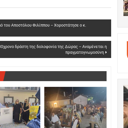
αό του Αποστόλου Φιλίππου – Χοροστάτησε ο κ.
 30χρονο δράστη της δολοφονία της Δώρας – Αναμένεται η
πραγματογνωμοσύνη