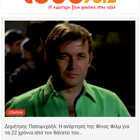
Lifestyle
Δημήτρης Παπαμιχαήλ: Η ανάρτηση της Φίνος Φιλμ για
τα 22 χρόνια από τον θάνατο του…