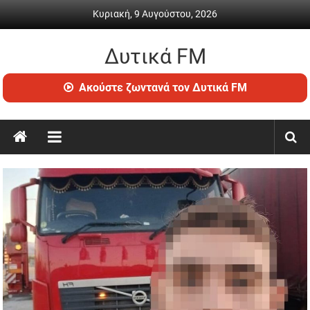
Skip
Κυριακή, 9 Αυγούστου, 2026
to
content
Δυτικά FM
Ραδιόφωνο
Ακούστε ζωντανά τον Δυτικά FM
•
Καθημερινή
ενημέρωση
&
ψυχαγωγία