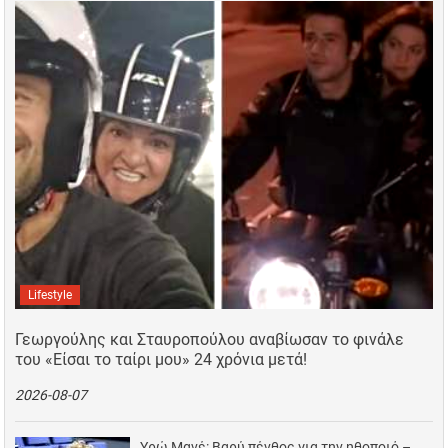
Lifestyle
Γεωργούλης και Σταυροπούλου αναβίωσαν το φινάλε
του «Είσαι το ταίρι μου» 24 χρόνια μετά!
2026-08-07
Υρώ Μανέ: Βαρύ πένθος για την ηθοποιό –