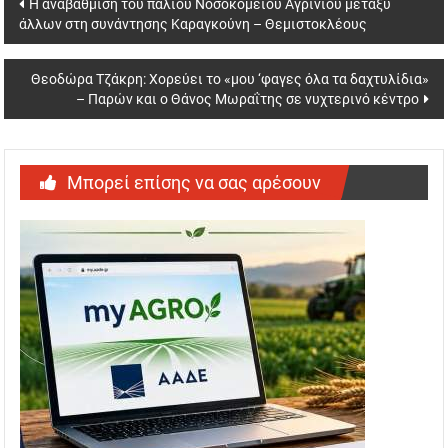
Post
Η αναβάθμιση του παλιού Νοσοκομείου Αγρινίου μεταξύ
άλλων στη συνάντησης Καραγκούνη – Θεμιστοκλέους
navigation
Θεοδώρα Τζάκρη: Χορεύει το «μου ‘φαγες όλα τα δαχτυλίδια»
– Παρών και ο Θάνος Μωραΐτης σε νυχτερινό κέντρο
Μπορεί επίσης να σας αρέσουν