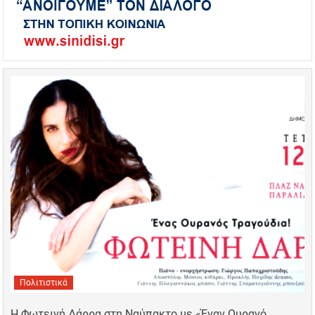
Πολιτιστικά
Η Φωτεινή Δάρρα στη Ναύπακτο με «Έναν Ουρανό