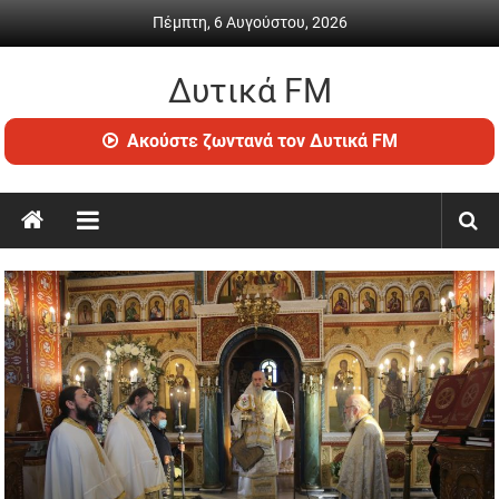
Skip
Πέμπτη, 6 Αυγούστου, 2026
to
content
Δυτικά FM
Ραδιόφωνο
Ακούστε ζωντανά τον Δυτικά FM
•
Καθημερινή
ενημέρωση
&
ψυχαγωγία