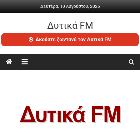
Skip
Δευτέρα, 10 Αυγούστου, 2026
to
content
Δυτικά FM
Ραδιόφωνο
Ακούστε ζωντανά τον Δυτικά FM
•
Καθημερινή
ενημέρωση
&
ψυχαγωγία