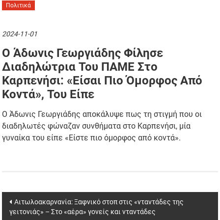
Πολιτικά
2024-11-01
O Άδωνις Γεωργιάδης Φίλησε
Διαδηλώτρια Του ΠΑΜΕ Στο
Καρπενήσι: «Είσαι Πιο Όμορφος Από
Κοντά», Του Είπε
Ο Άδωνις Γεωργιάδης αποκάλυψε πως τη στιγμή που οι
διαδηλωτές φώναζαν συνθήματα στο Καρπενήσι, μία
γυναίκα του είπε «Eίστε πιο όμορφος από κοντά».
Post
Αιτωλοακαρνανία: Ξαφνικό στοπ στις «νταντάδες της
γειτονιάς» – Στο «αέρα» γονείς και νταντάδες
navigation