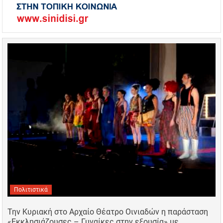
Πολιτιστικά
Την Κυριακή στο Αρχαίο Θέατρο Οινιαδών η παράσταση
«Εκκλησιάζουσες – Γυναίκες στην εξουσία» με