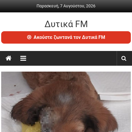
Skip
Παρασκευή, 7 Αυγούστου, 2026
to
content
Δυτικά FM
Ραδιόφωνο
Ακούστε ζωντανά τον Δυτικά FM
•
Καθημερινή
ενημέρωση
&
ψυχαγωγία