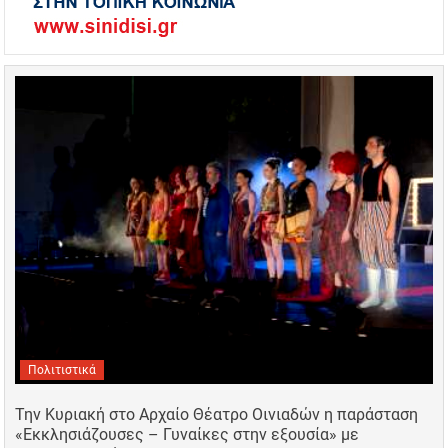
Πολιτιστικά
Την Κυριακή στο Αρχαίο Θέατρο Οινιαδών η παράσταση
«Εκκλησιάζουσες – Γυναίκες στην εξουσία» με