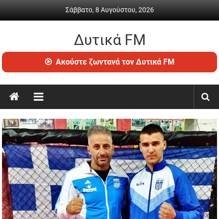
Skip
Σάββατο, 8 Αυγούστου, 2026
to
content
Δυτικά FM
Ραδιόφωνο
Ακούστε ζωντανά τον Δυτικά FM
•
Καθημερινή
ενημέρωση
&
ψυχαγωγία