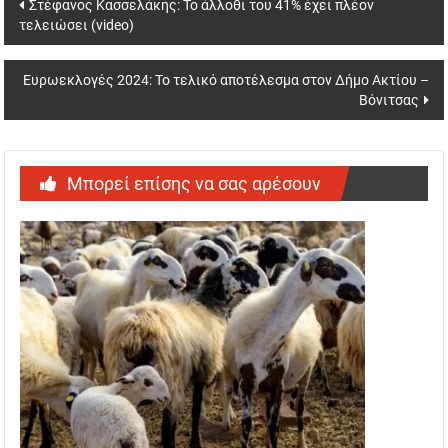
Post
Στέφανος Κασσελάκης: Το άλλοθι του 41% έχει πλέον
τελειώσει (video)
navigation
Ευρωεκλογές 2024: Το τελικό αποτέλεσμα στον Δήμο Ακτίου –
Βόνιτσας
Μπορεί επίσης να σας αρέσουν