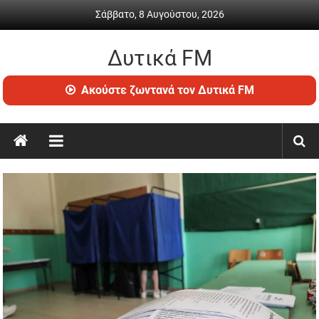
Skip
Σάββατο, 8 Αυγούστου, 2026
to
content
Δυτικά FM
Ραδιόφωνο
Ακούστε ζωντανά τον Δυτικά FM
•
Καθημερινή
ενημέρωση
&
ψυχαγωγία