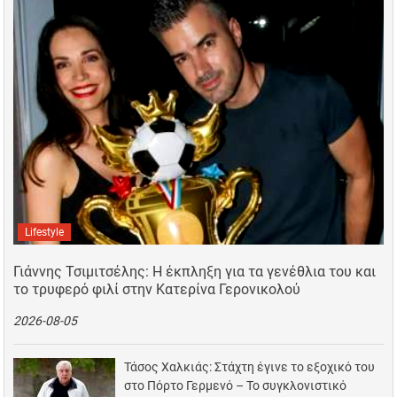
Lifestyle
Γιάννης Τσιμιτσέλης: Η έκπληξη για τα γενέθλια του και
το τρυφερό φιλί στην Κατερίνα Γερονικολού
2026-08-05
Τάσος Χαλκιάς: Στάχτη έγινε το εξοχικό του
στο Πόρτο Γερμενό – Το συγκλονιστικό