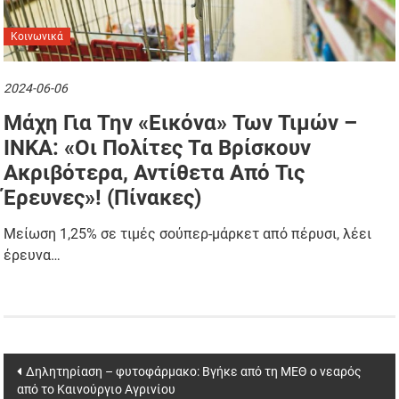
Κοινωνικά
2024-06-06
Μάχη Για Την «εικόνα» Των Τιμών –
ΙΝΚΑ: «Οι Πολίτες Τα Βρίσκουν
Ακριβότερα, Αντίθετα Από Τις
Έρευνες»! (Πίνακες)
Μείωση 1,25% σε τιμές σούπερ-μάρκετ από πέρυσι, λέει
έρευνα…
Post
Δηλητηρίαση – φυτοφάρμακο: Βγήκε από τη ΜΕΘ ο νεαρός
από το Καινούργιο Αγρινίου