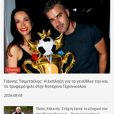
Lifestyle
Γιάννης Τσιμιτσέλης: Η έκπληξη για τα γενέθλια του και
το τρυφερό φιλί στην Κατερίνα Γερονικολού
2026-08-05
Τάσος Χαλκιάς: Στάχτη έγινε το εξοχικό του