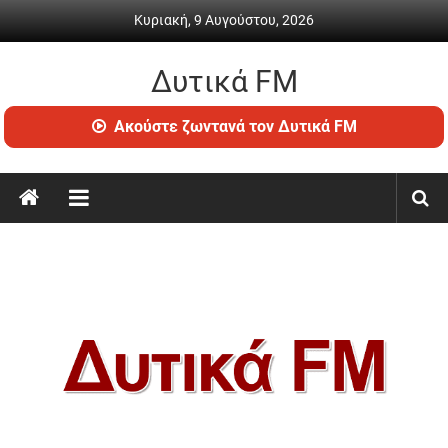
Skip
Κυριακή, 9 Αυγούστου, 2026
to
content
Δυτικά FM
Ραδιόφωνο
Ακούστε ζωντανά τον Δυτικά FM
•
Καθημερινή
ενημέρωση
&
ψυχαγωγία