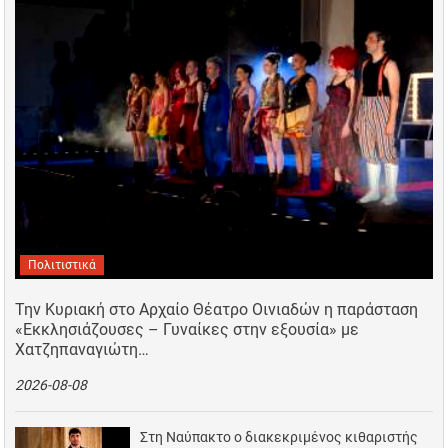
Πολιτιστικά
Την Κυριακή στο Αρχαίο Θέατρο Οινιαδών η παράσταση
«Εκκλησιάζουσες – Γυναίκες στην εξουσία» με
Χατζηπαναγιώτη…
2026-08-08
Στη Ναύπακτο ο διακεκριμένος κιθαριστής