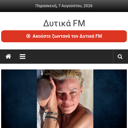
Skip
Παρασκευή, 7 Αυγούστου, 2026
to
content
Δυτικά FM
Ραδιόφωνο
Ακούστε ζωντανά τον Δυτικά FM
•
Καθημερινή
ενημέρωση
&
ψυχαγωγία