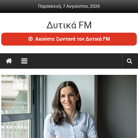
Skip
Παρασκευή, 7 Αυγούστου, 2026
to
content
Δυτικά FM
Ραδιόφωνο
Ακούστε ζωντανά τον Δυτικά FM
•
Καθημερινή
ενημέρωση
&
ψυχαγωγία