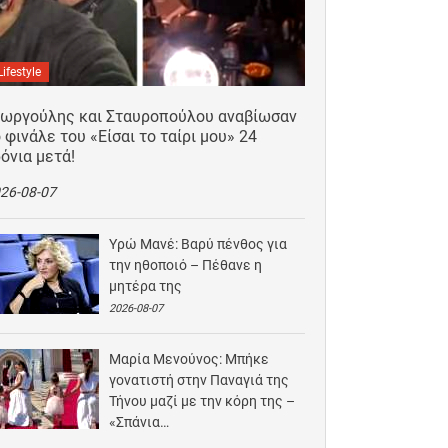
Lifestyle
εωργούλης και Σταυροπούλου αναβίωσαν
 φινάλε του «Είσαι το ταίρι μου» 24
όνια μετά!
26-08-07
Υρώ Μανέ: Βαρύ πένθος για
την ηθοποιό – Πέθανε η
μητέρα της
2026-08-07
Μαρία Μενούνος: Μπήκε
γονατιστή στην Παναγιά της
Τήνου μαζί με την κόρη της –
«Σπάνια…
2026-08-06