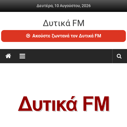
Skip
Δευτέρα, 10 Αυγούστου, 2026
to
content
Δυτικά FM
Ραδιόφωνο
Ακούστε ζωντανά τον Δυτικά FM
•
Καθημερινή
ενημέρωση
&
ψυχαγωγία