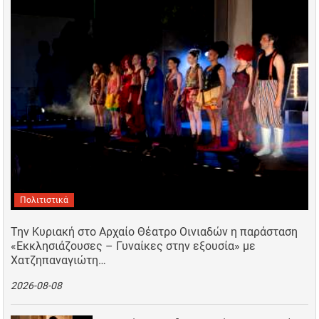
Πολιτιστικά
Την Κυριακή στο Αρχαίο Θέατρο Οινιαδών η παράσταση
«Εκκλησιάζουσες – Γυναίκες στην εξουσία» με
Χατζηπαναγιώτη…
2026-08-08