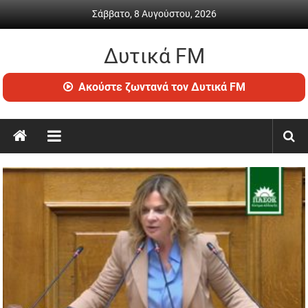
Skip
Σάββατο, 8 Αυγούστου, 2026
to
content
Δυτικά FM
Ραδιόφωνο
Ακούστε ζωντανά τον Δυτικά FM
•
Καθημερινή
ενημέρωση
&
ψυχαγωγία