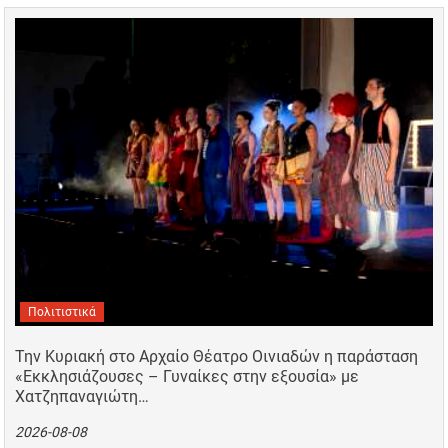
Πολιτιστικά
Την Κυριακή στο Αρχαίο Θέατρο Οινιαδών η παράσταση
«Εκκλησιάζουσες – Γυναίκες στην εξουσία» με
Χατζηπαναγιώτη…
2026-08-08