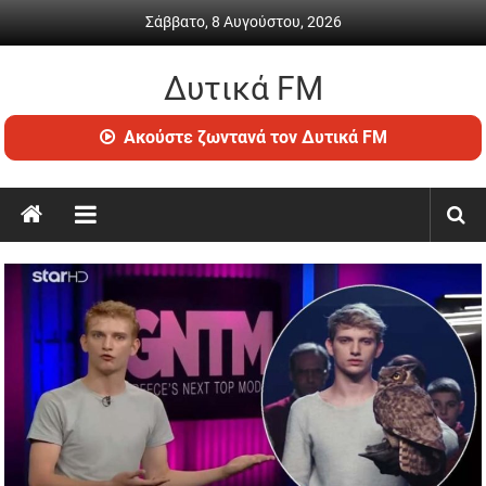
Skip
Σάββατο, 8 Αυγούστου, 2026
to
content
Δυτικά FM
Ραδιόφωνο
Ακούστε ζωντανά τον Δυτικά FM
•
Καθημερινή
ενημέρωση
&
ψυχαγωγία