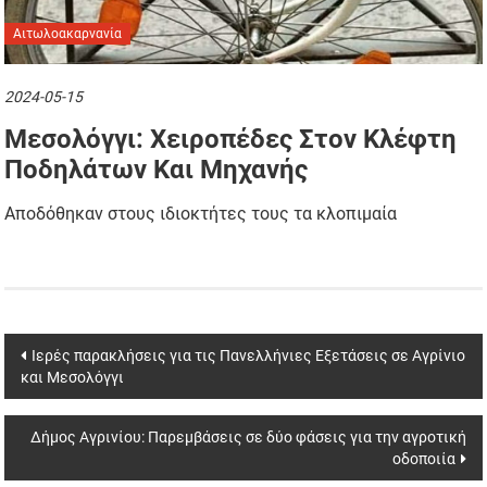
Αιτωλοακαρνανία
2024-05-15
Μεσολόγγι: Χειροπέδες Στον Κλέφτη
Ποδηλάτων Και Μηχανής
Αποδόθηκαν στους ιδιοκτήτες τους τα κλοπιμαία
Post
Ιερές παρακλήσεις για τις Πανελλήνιες Εξετάσεις σε Αγρίνιο
και Μεσολόγγι
navigation
Δήμος Αγρινίου: Παρεμβάσεις σε δύο φάσεις για την αγροτική
οδοποιία