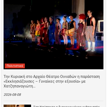
Πολιτιστικά
Την Κυριακή στο Αρχαίο Θέατρο Οινιαδών η παράσταση
«Εκκλησιάζουσες – Γυναίκες στην εξουσία» με
Χατζηπαναγιώτη…
2026-08-08