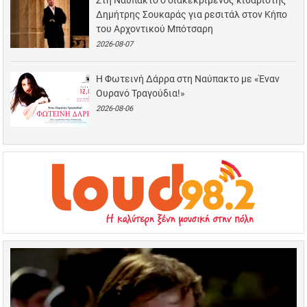
Στη Ναύπακτο ο διακεκριμένος κιθαριστής
Δημήτρης Σουκαράς για ρεσιτάλ στον Κήπο
του Αρχοντικού Μπότσαρη
2026-08-07
Η Φωτεινή Δάρρα στη Ναύπακτο με «Έναν
Ουρανό Τραγούδια!»
2026-08-06