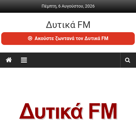
Skip
Πέμπτη, 6 Αυγούστου, 2026
to
content
Δυτικά FM
Ραδιόφωνο
Ακούστε ζωντανά τον Δυτικά FM
•
Καθημερινή
ενημέρωση
&
ψυχαγωγία