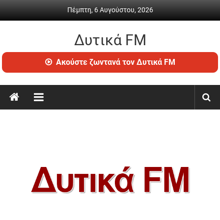
Skip
Πέμπτη, 6 Αυγούστου, 2026
to
content
Δυτικά FM
Ραδιόφωνο
Ακούστε ζωντανά τον Δυτικά FM
•
Καθημερινή
ενημέρωση
&
ψυχαγωγία