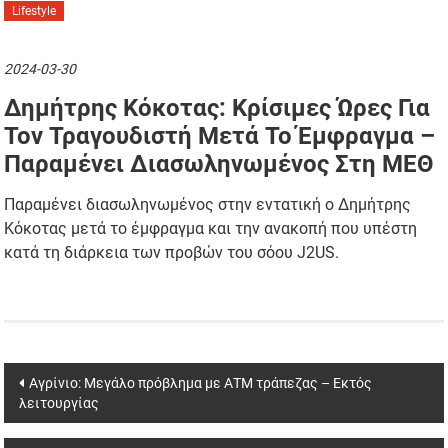
Lifestyle
2024-03-30
Δημήτρης Κόκοτας: Κρίσιμες Ώρες Για
Τον Τραγουδιστή Μετά Το Έμφραγμα –
Παραμένει Διασωληνωμένος Στη ΜΕΘ
Παραμένει διασωληνωμένος στην εντατική ο Δημήτρης
Κόκοτας μετά το έμφραγμα και την ανακοπή που υπέστη
κατά τη διάρκεια των προβών του σόου J2US.
Post
Αγρίνιο: Μεγάλο πρόβλημα με ΑΤΜ τράπεζας – Εκτός
λειτουργίας
navigation