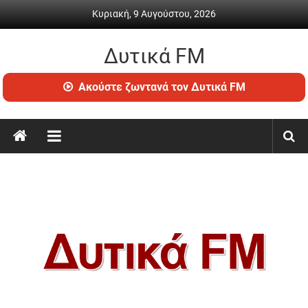
Skip
Κυριακή, 9 Αυγούστου, 2026
to
content
Δυτικά FM
Ραδιόφωνο
Ακούστε ζωντανά τον Δυτικά FM
•
Καθημερινή
ενημέρωση
&
ψυχαγωγία