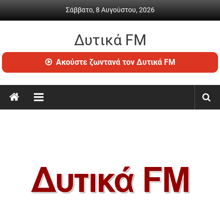
Skip
Σάββατο, 8 Αυγούστου, 2026
to
content
Δυτικά FM
Ραδιόφωνο
Ακούστε ζωντανά τον Δυτικά FM
•
Καθημερινή
ενημέρωση
&
ψυχαγωγία