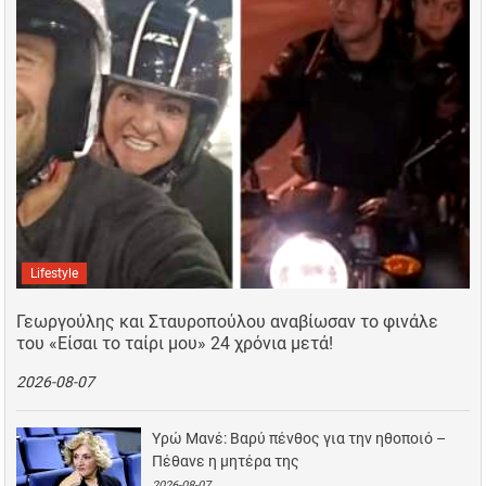
Lifestyle
Γεωργούλης και Σταυροπούλου αναβίωσαν το φινάλε
του «Είσαι το ταίρι μου» 24 χρόνια μετά!
2026-08-07
Υρώ Μανέ: Βαρύ πένθος για την ηθοποιό –
Πέθανε η μητέρα της
2026-08-07