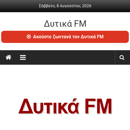
Skip
Σάββατο, 8 Αυγούστου, 2026
to
content
Δυτικά FM
Ραδιόφωνο
Ακούστε ζωντανά τον Δυτικά FM
•
Καθημερινή
ενημέρωση
&
ψυχαγωγία