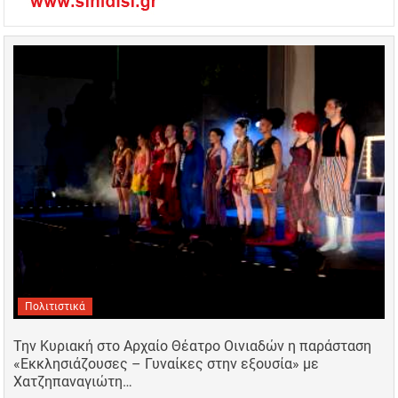
Πολιτιστικά
Την Κυριακή στο Αρχαίο Θέατρο Οινιαδών η παράσταση
«Εκκλησιάζουσες – Γυναίκες στην εξουσία» με
Χατζηπαναγιώτη…