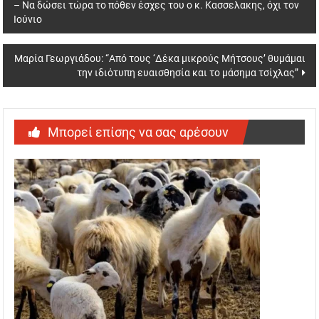
– Να δώσει τώρα το πόθεν έσχες του ο κ. Κασσελακης, όχι τον
navigation
Ιούνιο
Μαρία Γεωργιάδου: “Από τους ‘Δέκα μικρούς Μήτσους’ θυμάμαι
την ιδιότυπη ευαισθησία και το μάσημα τσίχλας”
Μπορεί επίσης να σας αρέσουν