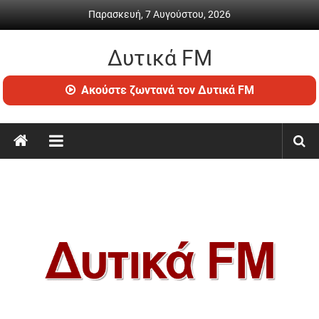
Skip
Παρασκευή, 7 Αυγούστου, 2026
to
content
Δυτικά FM
Ραδιόφωνο
Ακούστε ζωντανά τον Δυτικά FM
•
Καθημερινή
ενημέρωση
&
ψυχαγωγία