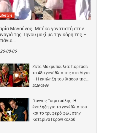
Lifestyle
αρία Μενούνος: Μπήκε γονατιστή στην
ναγιά της Τήνου μαζί με την κόρη της –
Σπάνια…
26-08-06
Ζέτα Μακρυπούλια: Γιόρτασε
τα 48α γενέθλιά της στο Αίγιο
– Η έκπληξη του θιάσου της…
2026-08-06
Γιάννης Τσιμιτσέλης: Η
έκπληξη για τα γενέθλια του
και το τρυφερό φιλί στην
Κατερίνα Γερονικολού
2026-08-05