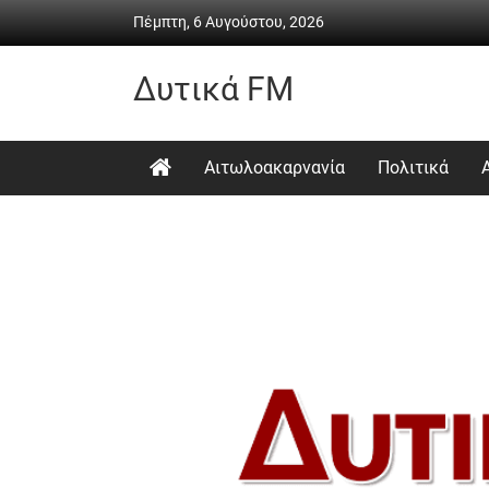
Skip
Πέμπτη, 6 Αυγούστου, 2026
to
content
Δυτικά FM
Ραδιόφωνο
•
Αιτωλοακαρνανία
Πολιτικά
Καθημερινή
ενημέρωση
&
ψυχαγωγία