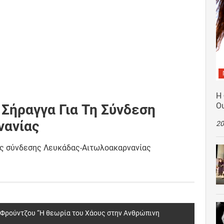
Η
Ο
Σήραγγα Για Τη Σύνδεση
νανίας
20
ιας σύνδεσης Λευκάδας-Αιτωλοακαρνανίας
. Φρούντζου “Η θεωρία του Xάους στην Aνθρώπινη