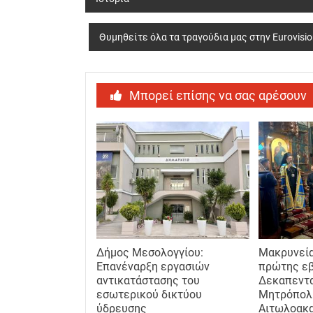
navigation
Θυμηθείτε όλα τα τραγούδια μας στην Eurovisi
Μπορεί επίσης να σας αρέσουν
Δήμος Μεσολογγίου:
Μακρυνεία
Επανέναρξη εργασιών
πρώτης ε
αντικατάστασης του
Δεκαπεντ
εσωτερικού δικτύου
Μητρόπολ
ύδρευσης
Αιτωλοακ